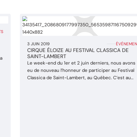
TS
3 JUIN 2019
ÉVÉNEMEN
CIRQUE ÉLOIZE AU FESTIVAL CLASSICA DE
SAINT-LAMBERT
la
Le week-end du 1er et 2 juin derniers, nous avons
eu de nouveau l’honneur de participer au Festival
Classica de Saint-Lambert, au Québec. C’est au
travers d’animations de rue que la musique
classique s’allie au cirque sur l’avenue Victoria. Le
festivaliers auront pu voir des performances
circassiennes d’équilibre sur cannes, de jonglerie 
de main ...