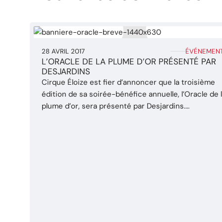
28 AVRIL 2017
ÉVÉNEMEN
L’ORACLE DE LA PLUME D’OR PRÉSENTÉ PAR
DESJARDINS
Cirque Éloize est fier d’annoncer que la troisième
édition de sa soirée-bénéfice annuelle, l’Oracle de 
plume d’or, sera présenté par Desjardins.
L’événement se tiendra dans les studios d’Éloize, le
jeudi 11 mai 2017, dès 17h30. À la suite d’une
précieuse collaboration en 2015, le Cirque Éloize
accueille à nouveau Desjardins avec enthousiasme
et reconnaissance ...