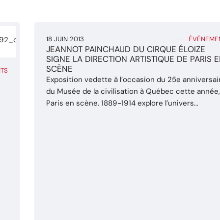
18 JUIN 2013
ÉVÉNEME
JEANNOT PAINCHAUD DU CIRQUE ÉLOIZE
SIGNE LA DIRECTION ARTISTIQUE DE PARIS 
SCÈNE
TS
Exposition vedette à l’occasion du 25e anniversai
du Musée de la civilisation à Québec cette année
Paris en scène. 1889-1914 explore l’univers
effervescent de la ville lumière à la Belle Époque.
C’est autant d’êtres, de lieux et de choses qui
évoquent cette période. Imaginez Les Halles, les
s
grands boulevards... le cirque, le cinéma, le théâtre, 
et