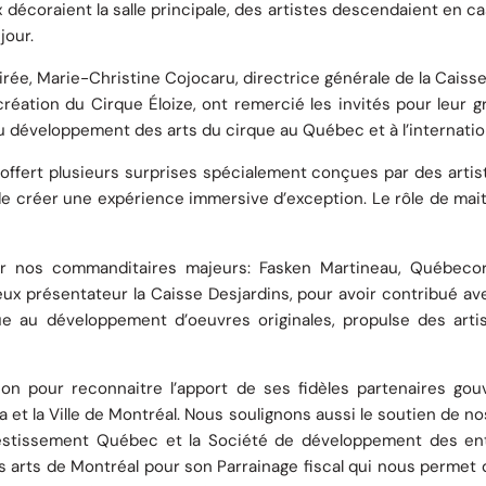
x décoraient la salle principale, des artistes descendaient en c
jour.
irée, Marie-Christine Cojocaru, directrice générale de la Caiss
création du Cirque Éloize, ont remercié les invités pour leur g
au développement des arts du cirque au Québec et à l’internatio
 offert plusieurs surprises spécialement conçues par des artis
n de créer une expérience immersive d’exception. Le rôle de m
 nos commanditaires majeurs: Fasken Martineau, Québecor, 
eux présentateur la Caisse Desjardins, pour avoir contribué av
bue au développement d’oeuvres originales, propulse des artis
sion pour reconnaitre l’apport de ses fidèles partenaires 
 la Ville de Montréal. Nous soulignons aussi le soutien de nos
Investissement Québec et la Société de développement des en
 arts de Montréal pour son Parrainage fiscal qui nous permet d’