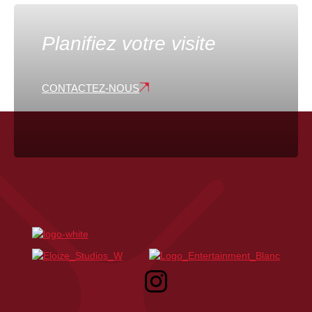
Planifiez votre visite
CONTACTEZ-NOUS
Cirque Éloize
Éloize Studios
Eloize entertainment