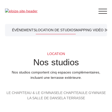
Aller au contenu
ÉVÉNEMENTS
LOCATION DE STUDIOS
MAPPING VIDÉO 360
LOCATION
Nos studios
Nos studios comportent cinq espaces complémentaires,
incluant une terrasse extérieure.
LE CHAPITEAU & LE GYMNASE
LE CHAPITEAU
LE GYMNASE
LA SALLE DE DANSE
LA TERRASSE