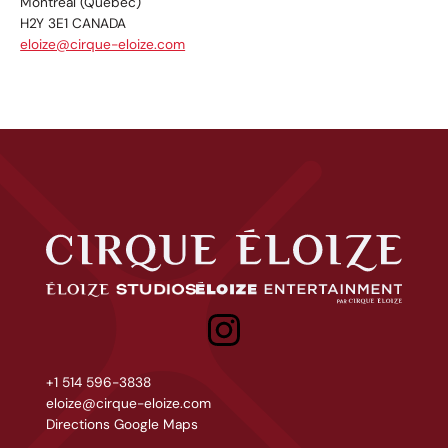
Montréal (Québec)
H2Y 3E1 CANADA
eloize@cirque-eloize.com
Cirque Éloize
Éloize Studios
Eloize entertainment
+1 514 596-3838
eloize@cirque-eloize.com
Directions Google Maps