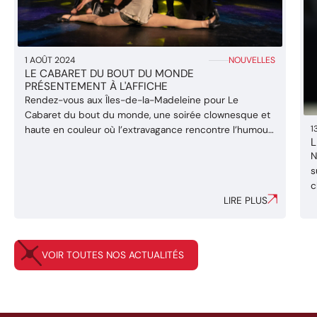
1 AOÛT 2024
NOUVELLES
LE CABARET DU BOUT DU MONDE
PRÉSENTEMENT À L'AFFICHE
Rendez-vous aux Îles-de-la-Madeleine pour Le
Cabaret du bout du monde, une soirée clownesque et
haute en couleur où l’extravagance rencontre l’humour
1
L
dans un cadre insulaire unique. Jonglerie, acrobaties,
N
roue Cyr, et numéros de clowns sont au rendez-vous,
s
dans un spectacle pour toute la famille! Mise en scène
c
par Manon Baudoin, Le Cabaret du bout du monde ...
LIRE PLUS
f
J
g
a
VOIR TOUTES NOS ACTUALITÉS