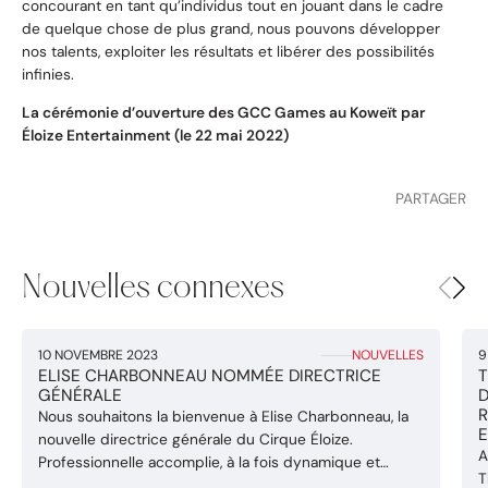
concourant en tant qu’individus tout en jouant dans le cadre
de quelque chose de plus grand, nous pouvons développer
nos talents, exploiter les résultats et libérer des possibilités
infinies.
La cérémonie d’ouverture des GCC Games au Koweït par
Éloize Entertainment (le 22 mai 2022)
PARTAGER
Nouvelles connexes
10 NOVEMBRE 2023
9
NOUVELLES
ELISE CHARBONNEAU NOMMÉE DIRECTRICE
T
GÉNÉRALE
D
R
Nous souhaitons la bienvenue à Elise Charbonneau, la
E
nouvelle directrice générale du Cirque Éloize.
A
Professionnelle accomplie, à la fois dynamique et
T
passionnée, Elise Charbonneau possède plus de 20