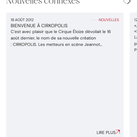
Nouvelles connexes
18 AOÛT 2012
1
NOUVELLES
BIENVENUE À CIRKOPOLIS
«
«
C’est avec plaisir que le Cirque Éloize dévoilait le 16
L
août dernier, le nom de sa nouvelle création
p
: CIRKOPOLIS. Les metteurs en scène Jeannot
P
Painchaud et Dave St-Pierre en compagnie des artistes
f
et concepteurs s’affairent à finaliser la création de ce
c
nouveau spectacle, avant leur départ pour la
l
Finlande. CIRKOPOLIS, une production de Productions
la
Neuvart, sera ...
LIRE PLUS