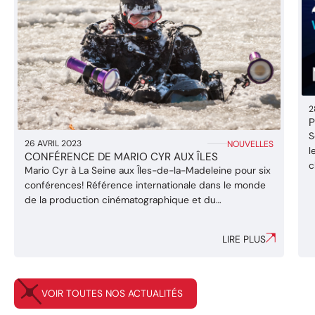
2
P
S
26 AVRIL 2023
NOUVELLES
l
CONFÉRENCE DE MARIO CYR AUX ÎLES
c
Mario Cyr à La Seine aux Îles-de-la-Madeleine pour six
q
conférences! Référence internationale dans le monde
e
de la production cinématographique et du
d
documentaire animalier, le Madelinot partagera sa
p
passion pour la vie marine et les paysages incroyables
LIRE PLUS
de l’Arctique. À voir uniquement à La Seine aux Îles cet
été : - 17 et 18 juillet - ...
VOIR TOUTES NOS ACTUALITÉS