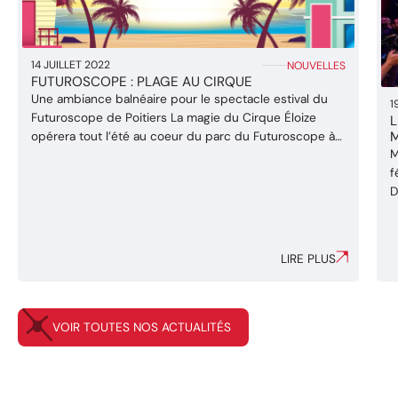
14 JUILLET 2022
NOUVELLES
FUTUROSCOPE : PLAGE AU CIRQUE
Une ambiance balnéaire pour le spectacle estival du
1
Futuroscope de Poitiers La magie du Cirque Éloize
L
opérera tout l’été au coeur du parc du Futuroscope à
M
Poitiers avec 3 représentations quotidiennes de Plage
f
au Cirque, une création originale imaginée et mise en
D
scène spécifiquement pour le célèbre parc
d
d’attractions de l’Ouest de la France. En ...
q
i
LIRE PLUS
d
VOIR TOUTES NOS ACTUALITÉS