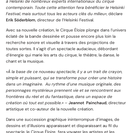
à Helsinki de nombreux experts internationaux du cirque
contemporain. Toute cette attention fera bénéficier le Helsinki
Festival, mais surtout tous les acteurs clés du milieu»
, déclare
Erik Söderblom
, directeur de l’Helsinki Festival.
Avec sa nouvelle création, le Cirque Éloize plonge dans l’univers
éclaté de la bande dessinée et pousse encore plus loin la
recherche sonore et visuelle à travers des projections de
toutes sortes. Il s’agit d’un spectacle audacieux, débordant
d’énergie qui marie les arts du cirque, le théâtre, la danse, le
chant et la musique.
«À la base de ce nouveau spectacle, il y a un trait de crayon,
simple et puissant, qui se transforme pour créer une histoire
dans un imaginaire. Au rythme d’une musique originale, des
personnages mystérieux prennent vie et se rencontrent aux
frontières du réel et du fantastique, dans un espace de
création où tout est possible.»
–
Jeannot Painchaud
, directeur
artistique et co-auteur de la nouvelle création.
Dans une succession graphique ininterrompue d’images, de
dessins et d’illusions apparaissant et disparaissant au fil du
spectacle, le Cirque Éloize fera voyager les artistes et les