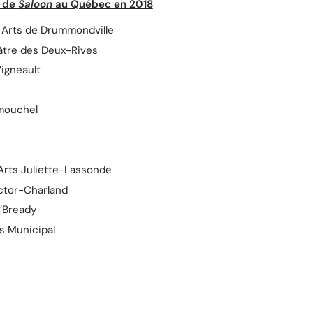
e de
Saloon
au Québec en 2018
s Arts de Drummondville
éâtre des Deux-Rives
Vigneault
Dumouchel
 Arts Juliette-Lassonde
ector-Charland
O’Bready
is Municipal