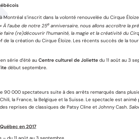
québécois
à Montréal s’inscrit dans la volonté renouvelée du Cirque Éloiz
e
« À l’aube de notre 25
anniversaire, nous allons accroître la p
 faire (re)découvrir l’humanité, la magie et la créativité du Cirq
f de la création du Cirque Éloize. Les récents succès de la t
en série d’été au
Centre culturel de Joliette
du 11 août au 3 se
ite
début septembre.
de 90 000 spectateurs suite à des arrêts remarqués dans plusie
e Chili, la France, la Belgique et la Suisse. Le spectacle est anim
t des reprises de classiques de Patsy Cline et Johnny Cash.
Salo
Québec en 2017
te – du 11 août au 3 septembre