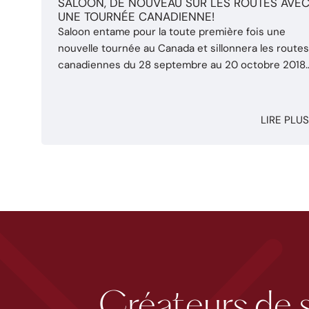
SALOON, DE NOUVEAU SUR LES ROUTES AVE
UNE TOURNÉE CANADIENNE!
Saloon entame pour la toute première fois une
nouvelle tournée au Canada et sillonnera les route
canadiennes du 28 septembre au 20 octobre 2018
prochains. De la Colombie-Britannique à l’Ontario 
passant par l’Alberta et Saskatchewan, la troupe se
produira sur scène pour 15 dates à travers le pays.
LIRE PLUS
Ne manquez pas l’occasion de découvrir ...
Créateurs de 