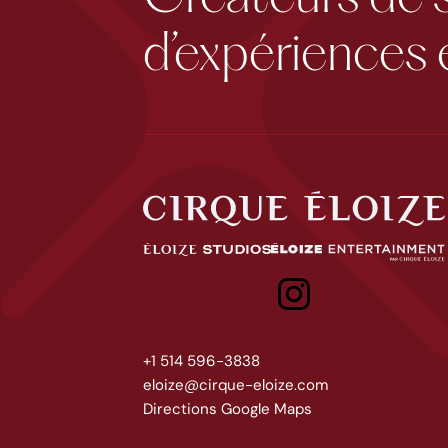
d’expériences 
Cirque Éloize
Éloize Studios
Eloize entertainment
+1 514 596-3838
eloize@cirque-eloize.com
Directions Google Maps