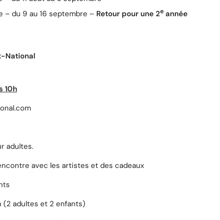
e
ite – du 9 au 16 septembre –
Retour pour une 2
année
-National
s 10h
onal.com
ur adultes.
encontre avec les artistes et des cadeaux
nts
 (2 adultes et 2 enfants)