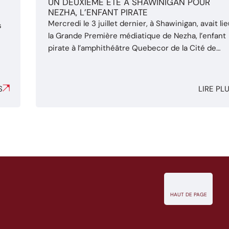
E
UN DEUXIÈME ÉTÉ À SHAWINIGAN POUR
NEZHA, L’ENFANT PIRATE
Mercredi le 3 juillet dernier, à Shawinigan, avait li
s
la Grande Première médiatique de Nezha, l’enfant
pirate à l’amphithéâtre Quebecor de la Cité de
l’énergie. Le Cirque Éloize entame cette été sa
n,
seconde résidence à Shawinigan avec sa toute
première création semi-permanente. L’édition
S
LIRE PL
revampée du spectacle laisse place à des
prestations de danse et d’acrobaties ...
HAUT DE PAGE