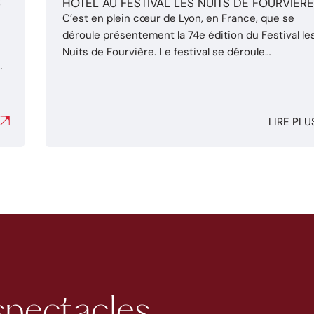
C
HOTEL AU FESTIVAL LES NUITS DE FOURVIÈR
C’est en plein cœur de Lyon, en France, que se
déroule présentement la 74e édition du Festival le
s
Nuits de Fourvière. Le festival se déroule
annuellement du mois de juin à juillet au Théâtre
en
antique de Fourvière du 5e arrondissement de Lyo
et ce depuis 1946. Du 1er juin au 30 juillet 2019, les
festivaliers ...
LIRE PLU
spectacles,