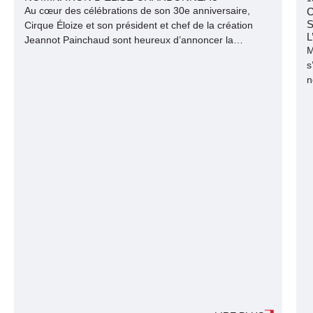
Au cœur des célébrations de son 30e anniversaire,
C
S
Cirque Éloize et son président et chef de la création
L
Jeannot Painchaud sont heureux d’annoncer la
M
nomination de madame Elise Charbonneau au poste
s
de directrice générale de la compagnie.
n
e
C