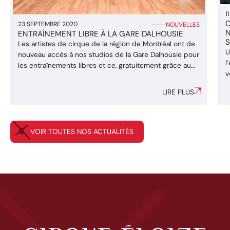
1
C
23 SEPTEMBRE 2020
NOUVELLES
N
ENTRAÎNEMENT LIBRE À LA GARE DALHOUSIE
Les artistes de cirque de la région de Montréal ont de
U
nouveau accès à nos studios de la Gare Dalhousie pour
l
les entraînements libres et ce, gratuitement grâce au
v
soutien du Conseil des arts et des lettres du Québec
à
(CALQ). Les espaces de répétition spécifiques aux
LIRE PLUS
N
besoins des arts du cirque ont été aménagés pour ...
p
C
VOIR TOUTES NOS ACTUALITÉS
Cirque Éloize